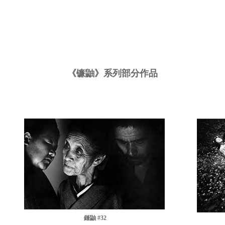
《镰鼬》系列部分作品
鎌鼬 #32