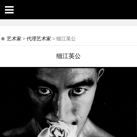
细江英公
艺术家
>
代理艺术家
>
细江英公
细江英公